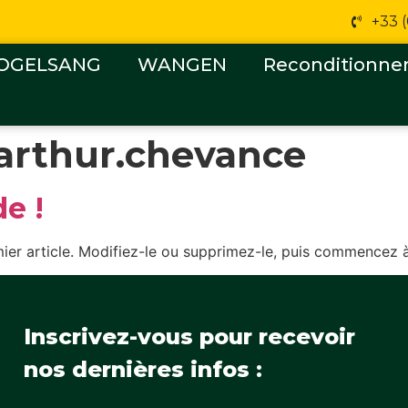
+33 
OGELSANG
WANGEN
Reconditionn
arthur.chevance
e !
ier article. Modifiez-le ou supprimez-le, puis commencez à 
Inscrivez-vous pour recevoir
nos dernières infos :