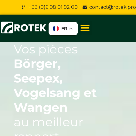
+33 (0)6 08 01 92 00
contact@rotek.pro
FR
Vos pièces
Börger,
Seepex,
Vogelsang et
Wangen
au meilleur