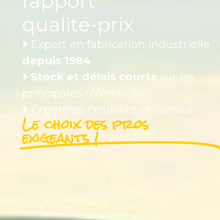
rapport
qualité-prix
Expert en fabrication industrielle
depuis 1984
Stock et délais courts
sur les
principales références
Expertise, flexibilité et conseil
Le choix des pros
exigeants !